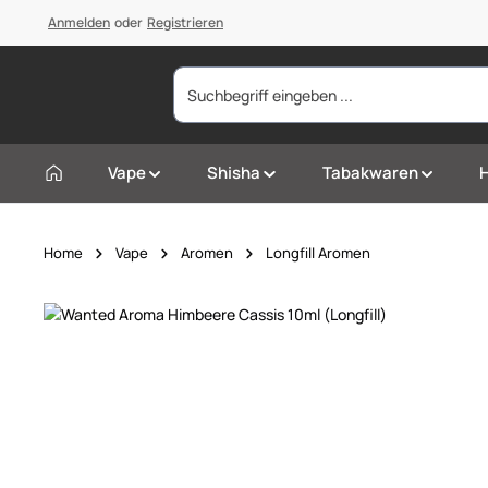
springen
Anmelden
Zur Hauptnavigation springen
oder
Registrieren
Vape
Shisha
Tabakwaren
Home
Vape
Aromen
Longfill Aromen
Bildergalerie überspringen