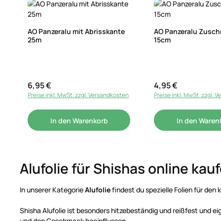
AO Panzeralu mit Abrisskante
AO Panzeralu Zuschn
25m
15cm
6,95 €
4,95 €
Regulärer Preis:
Regulärer Preis:
Preise inkl. MwSt. zzgl. Versandkosten
Preise inkl. MwSt. zzgl. 
In den Warenkorb
In den Waren
Alufolie für Shishas online kau
In unserer Kategorie
Alufolie
findest du spezielle Folien für den
Shisha Alufolie ist besonders hitzebeständig und reißfest und e
und den Geschmack beeinflussen.