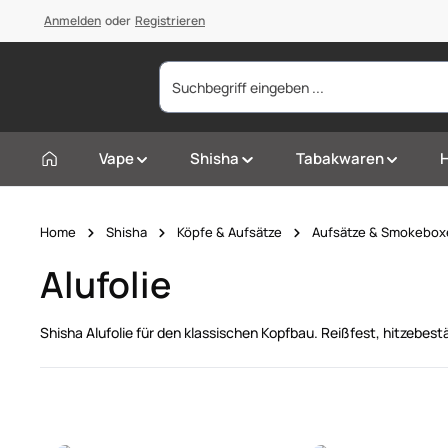
springen
Anmelden
Zur Hauptnavigation springen
oder
Registrieren
Vape
Shisha
Tabakwaren
Home
Shisha
Köpfe & Aufsätze
Aufsätze & Smokebox
Alufolie
Shisha Alufolie für den klassischen Kopfbau. Reißfest, hitzebes