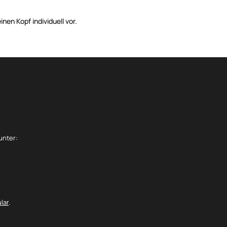
nen Kopf individuell vor.
unter:
lar
.