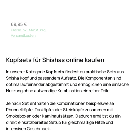
Regulärer Preis:
69,95 €
Preise inkl. MwSt. zzgl.
Versandkosten
Kopfsets für Shishas online kaufen
In unserer Kategorie
Kopfsets
findest du praktische Sets aus
Shisha Kopf und passendem Aufsatz. Die Komponenten sind
optimal aufeinander abgestimmt und ermöglichen eine einfache
Nutzung ohne aufwendige Kombination einzelner Teile.
Je nach Set enthalten die Kombinationen beispielsweise
Phunnelköpfe, Tonköpfe oder Steinköpfe zusammen mit
Smokeboxen oder Kaminaufsätzen. Dadurch erhältst du ein
direkt einsatzbereites Setup für gleichmäßige Hitze und
intensiven Geschmack.