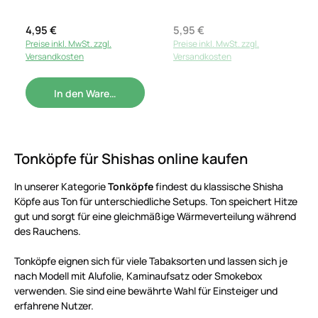
Regulärer Preis:
4,95 €
Regulärer Preis:
5,95 €
Preise inkl. MwSt. zzgl.
Preise inkl. MwSt. zzgl.
Versandkosten
Versandkosten
In den Warenkorb
Tonköpfe für Shishas online kaufen
In unserer Kategorie
Tonköpfe
findest du klassische Shisha
Köpfe aus Ton für unterschiedliche Setups. Ton speichert Hitze
gut und sorgt für eine gleichmäßige Wärmeverteilung während
des Rauchens.
Tonköpfe eignen sich für viele Tabaksorten und lassen sich je
nach Modell mit Alufolie, Kaminaufsatz oder Smokebox
verwenden. Sie sind eine bewährte Wahl für Einsteiger und
erfahrene Nutzer.